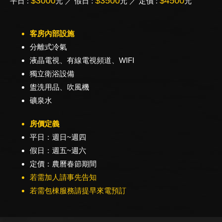
$3000
$3500
$4500
平日 :
元 ／ 假日 :
元 ／ 定價 :
元
客房內部設施
分離式冷氣
液晶電視、有線電視頻道、WIFI
獨立衛浴設備
盥洗用品、吹風機
礦泉水
房價定義
平日：週日~週四
假日：週五~週六
定價：農曆春節期間
若需加人請事先告知
若需包棟服務請提早來電預訂